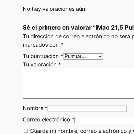
d
n
a
a
No hay valoraciones aún.
a
l
s
l
c
e
Sé el primero en valorar “iMac 21,5 Pu
e
a
s
Tu dirección de correo electrónico no será 
n
r
:
marcados con
*
t
a
4
Tu puntuación
*
i
:
5
Tu valoración
*
d
5
0
a
0
,
d
0
0
,
0
Nombre
*
0
0
Correo electrónico
*
€
.
Guarda mi nombre, correo electrónico y