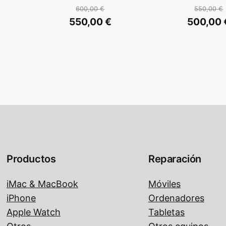
600,00
€
550,00
€
El
El
550,00
€
500,00
precio
prec
El
El
original
origi
precio
prec
era:
era:
actual
actu
 €.
600,00 €.
550,
es:
es:
 €.
550,00 €.
500,
Productos
Reparación
iMac & MacBook
Móviles
iPhone
Ordenadores
Apple Watch
Tabletas