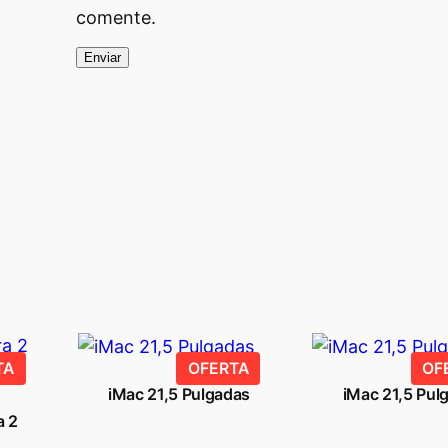
€
comente.
.
PRODUCTO
PRODUCTO
TA
OFERTA
OF
EN
EN
iMac 21,5 Pulgadas
iMac 21,5 Pul
OFERTA
OFERTA
a 2