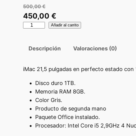
500,00
€
E
450,00
€
l
i
E
Añadir al carrito
p
M
l
a
r
p
Descripción
Valoraciones (0)
c
e
r
2
c
e
1
iMac 21,5 pulgadas en perfecto estado con 1
i
c
,
o
Disco duro 1TB.
i
5
Memoria RAM 8GB.
o
P
o
Color Gris.
r
u
a
Producto de segunda mano
l
i
c
Paquete Office instalado.
g
g
t
Procesador: Intel Core i5 2,9GHz 4 Nu
a
i
u