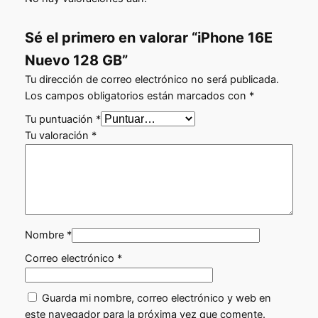
t
1
2
i
u
8
Sé el primero en valorar “iPhone 16E
n
a
G
Nuevo 128 GB”
a
B
l
Tu dirección de correo electrónico no será publicada.
c
l
e
Los campos obligatorios están marcados con
*
a
e
s
n
Tu puntuación
*
t
r
Tu valoración
*
:
i
a
5
d
:
a
5
d
6
0
5
,
Nombre
*
0
0
Correo electrónico
*
,
0
0
Guarda mi nombre, correo electrónico y web en
este navegador para la próxima vez que comente.
0