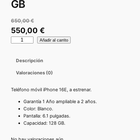
GB
650,00
€
E
550,00
€
l
i
E
Añadir al carrito
P
p
l
h
r
p
Descripción
o
e
n
r
Valoraciones (0)
e
c
e
1
i
Teléfono móvil iPhone 16E, a estrenar.
6
c
E
o
i
Garantía 1 Año ampliable a 2 años.
N
o
Color: Blanco.
o
u
Pantalla: 6.1 pulgadas.
r
e
a
Capacidad: 128 GB.
v
i
c
o
g
No hay valoraciones aún.