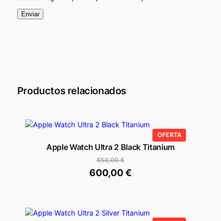
€
.
€
.
Productos relacionados
PRODUCTO
OFERTA
EN
Apple Watch Ultra 2 Black Titanium
OFERTA
650,00
€
El
600,00
€
precio
El
original
precio
era:
actual
650,00 €.