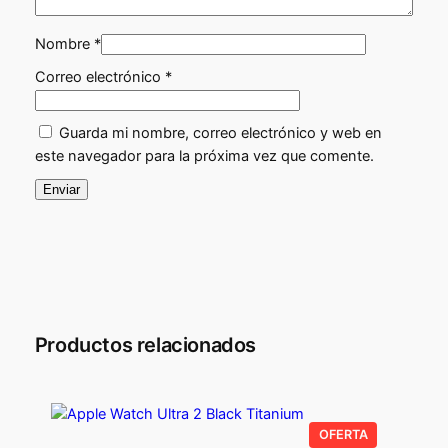
.
3
n
t
4
0
Nombre
*
i
3
,
Correo electrónico
*
d
0
a
0
d
Guarda mi nombre, correo electrónico y web en
,
0
este navegador para la próxima vez que comente.
0
0
€
.
€
.
Productos relacionados
PRODUCTO
OFERTA