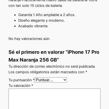
naranja Practicamente nuevo Salud de bateria al 100%
P
o
i
con tan solo 15 ciclos de bateria.
r
o
o
o
Garantía 1 Año ampliable a 2 años.
r
M
a
Diseño elegante y moderno.
a
i
Acabado vibrante.
c
x
g
t
N
No hay valoraciones aún.
a
i
u
r
n
a
a
Sé el primero en valorar “iPhone 17 Pro
a
n
l
Max Naranja 256 GB”
j
l
e
Tu dirección de correo electrónico no será publicada.
a
e
Los campos obligatorios están marcados con
*
s
2
5
r
Tu puntuación
*
:
6
Tu valoración
*
a
1
G
:
B
.
c
1
3
a