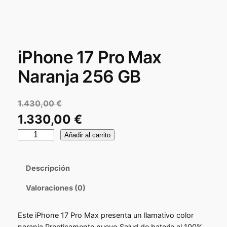
iPhone 17 Pro Max
Naranja 256 GB
1.430,00
€
E
1.330,00
€
l
i
E
Añadir al carrito
P
p
l
h
r
p
Descripción
o
e
n
r
Valoraciones (0)
e
c
e
1
i
Este iPhone 17 Pro Max presenta un llamativo color
7
c