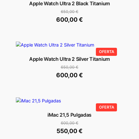
EN
Apple Watch Ultra 2 Black Titanium
OFERTA
650,00
€
El
600,00
€
precio
El
original
precio
era:
actual
650,00 €.
es:
PRODUCTO
OFERTA
EN
600,00 €.
Apple Watch Ultra 2 Silver Titanium
OFERTA
650,00
€
El
600,00
€
precio
El
original
precio
era:
actual
650,00 €.
es:
PRODUCTO
OFERTA
EN
600,00 €.
iMac 21,5 Pulgadas
OFERTA
600,00
€
El
550,00
€
precio
El