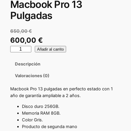
Macbook Pro 13
Pulgadas
650,00
€
E
600,00
€
l
M
E
Añadir al carrito
a
p
l
c
Descripción
r
p
b
Valoraciones (0)
e
o
r
o
c
e
Macbook Pro 13 pulgadas en perfecto estado con 1
k
i
año de garantía ampliable a 2 años.
P
c
r
o
i
Disco duro 256GB.
o
Memoria RAM 8GB.
o
o
1
Color Gris.
r
3
a
Producto de segunda mano
P