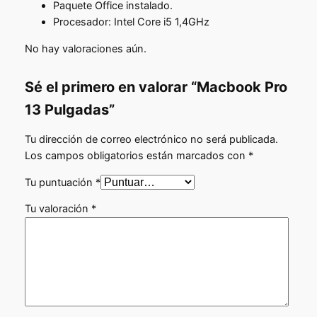
i
Paquete Office instalado.
c
u
Procesador: Intel Core i5 1,4GHz
g
t
l
g
i
No hay valoraciones aún.
u
a
n
a
d
Sé el primero en valorar “Macbook Pro
a
a
l
13 Pulgadas”
s
l
e
c
e
Tu dirección de correo electrónico no será publicada.
s
a
Los campos obligatorios están marcados con
*
n
r
:
t
Tu puntuación
*
a
6
i
:
d
Tu valoración
*
0
a
6
0
d
5
,
0
0
,
0