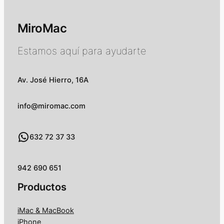
MiroMac
Estamos aquí para ayudarte
Av. José Hierro, 16A
info@miromac.com
WhatsApp
632 72 37 33
942 690 651
Productos
iMac & MacBook
iPhone