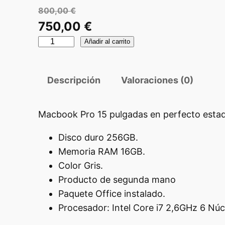
800,00
€
E
750,00
€
l
M
E
Añadir al carrito
p
a
l
c
r
p
Descripción
Valoraciones (0)
b
e
r
o
c
e
o
Macbook Pro 15 pulgadas en perfecto estado
i
c
k
o
Disco duro 256GB.
i
P
Memoria RAM 16GB.
o
r
o
Color Gris.
r
o
a
Producto de segunda mano
1
i
c
Paquete Office instalado.
5
g
t
Procesador: Intel Core i7 2,6GHz 6 Núc
P
i
u