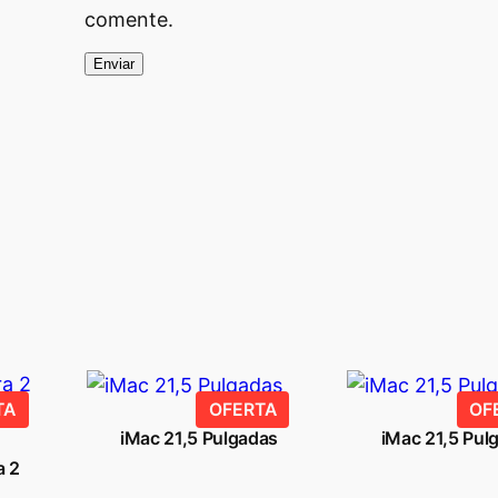
€
comente.
.
PRODUCTO
PRODUCTO
TA
OFERTA
OF
EN
EN
iMac 21,5 Pulgadas
iMac 21,5 Pul
OFERTA
OFERTA
a 2