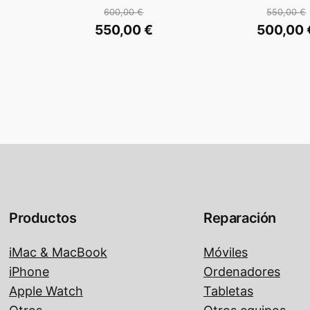
600,00
€
550,00
€
El
El
550,00
€
500,00
precio
prec
El
El
original
origi
precio
prec
era:
era:
actual
actu
 €.
600,00 €.
550,
es:
es:
 €.
550,00 €.
500,
Productos
Reparación
iMac & MacBook
Móviles
iPhone
Ordenadores
Apple Watch
Tabletas