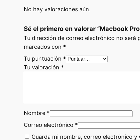
u
n
a
l
No hay valoraciones aún.
a
l
g
l
a
e
Sé el primero en valorar “Macbook Pr
e
d
s
Tu dirección de correo electrónico no será 
a
r
:
marcados con
*
s
a
7
Tu puntuación
*
c
:
5
Tu valoración
*
a
8
0
n
0
,
t
0
i
0
,
d
0
Nombre
*
a
0
d
0
Correo electrónico
*
€
.
Guarda mi nombre, correo electrónico y